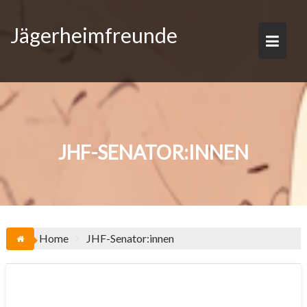
Skip
to
Jägerheimfreunde
content
JHF-SENATOR:INNEN
Home
JHF-Senator:innen